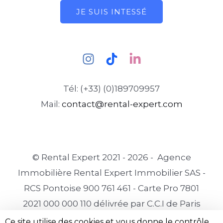
JE SUIS INTESSÉ
Tél: (+33) (0)189709957
Mail:
contact@rental-expert.com
© Rental Expert 2021 - 2026 - Agence
Immobilière Rental Expert Immobilier SAS -
RCS Pontoise 900 761 461 - Carte Pro 7801
2021 000 000 110 délivrée par C.C.I de Paris
Île-de-France
Ce site utilise des cookies et vous donne le contrôle