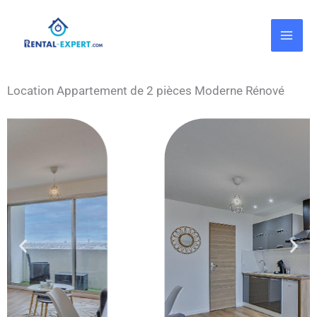
Aller
Panneau de gestion des cookies
au
contenu
Location Appartement de 2 pièces Moderne Rénové